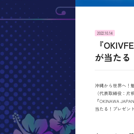
2022.10.14
『OKI
が当たる
沖縄から世界へ！
（代表取締役：片桐
『OKINAWA JA
当たる！プレゼン