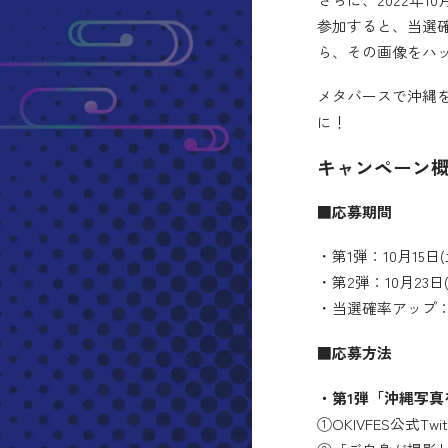
参加すると、当選
ら、その画像をハッシュ
メタバースで沖縄
に！
キャンペーン
■応募期間
・第1弾：10月15日(土
・第2弾：10月23日(日
・当選確率アップ：2022
■応募方法
・第1弾「沖縄写
①OKIVFES公式Tw