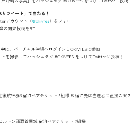
沖縄の写真」をハッシュタグ #OKIVFES をつけてTwitterに投稿
&リツイート」で当たる！
itterアカウント（
@okivfes
）をフォロー
弾の開始投稿をRT
期間中に、バーチャル沖縄へログインしOKIVFESに参加
を撮影してハッシュタグ #OKIVFES をつけてTwitterに投稿！
日往復航空券&宿泊ペアチケット 3組様 ※宿泊先は当選者に直接ご案
ヒルトン那覇首里城​​ 宿泊ペアチケット 2組様