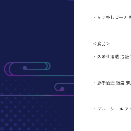
・かりゆしビーチリ
＜食品＞
・久米仙酒造 泡盛 
・忠孝酒造 泡盛 夢
・ブルーシール アイ