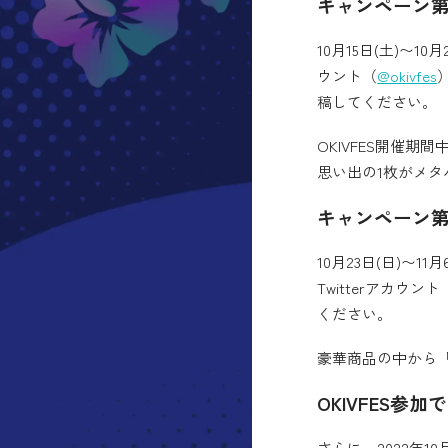
キャンペーン第
10月15日(土)〜1
ウント（
@okivfes
稿してください。
OKIVFES開催
思い出の1枚がメ
キャンペーン第
10月23日(日)〜1
Twitterアカウント
ください。
豪華商品の中から
OKIVFES参
さらに、2022年10