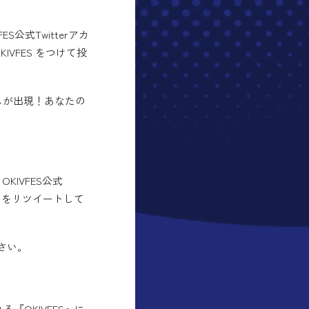
S公式Twitterアカ
VFES をつけて投
スが出現！あなたの
KIVFES公式
トをリツイートして
さい。
る『OKIVFES』に