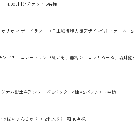
4,000円分チケット 5名様​​
オリオン ザ・ドラフト（首里城復興支援デザイン缶） 1ケース（24
ーモンドチョコレートサンド紅いも、黒糖ショコラとろーる、琉球銘
ジナル郷土料理シリーズ 8パック（4種×2パック） 4名様
っぱいまんじゅう（12個入り）1箱 10名様