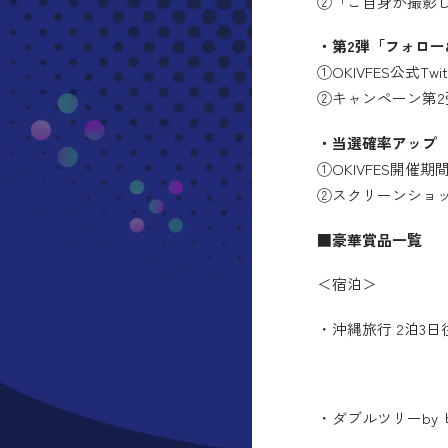
②「ご自身が撮影した
・第2弾「フォロー
①OKIVFES公式Tw
②キャンペーン第2
・当選確率アップ
①OKIVFES開催
②スクリーンショット
■豪華賞品一覧
＜宿泊＞
・沖縄旅行 2泊3
・ダブルツリーby 