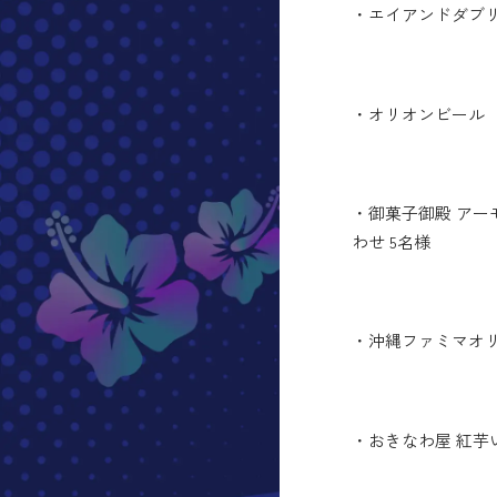
・エイアンドダブリュ 
・オリオンビール 
・御菓子御殿 ア
わせ 5名様
・沖縄ファミマオリ
・おきなわ屋 紅芋い