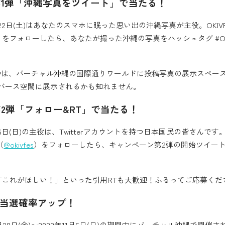
1弾「沖縄写真をツイート」で当たる！
0月22日(土)はあなたのスマホに眠った思い出の沖縄写真が主役。OKIVFE
）をフォローしたら、あなたが撮った沖縄の写真をハッシュタグ #OKI
期間中は、バーチャル沖縄の国際通りワールドに投稿写真の展示スペー
タバース空間に展示されるかも知れません。
2弾「フォロー&RT」で当たる！
1月6日(日)の主役は、Twitterアカウントを持つ日本国民の皆さんです。O
（
@okivfes
）をフォローしたら、キャンペーン第2弾の開始ツイー
「これがほしい！」といった引用RTも大歓迎！ふるってご応募くだ
加で当選確率アップ！
月28日(金)〜2022年11月6日(日)の期間中にバーチャル沖縄で開催され