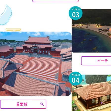
WORLD
03
ビーチ
WORLD
04
首里城